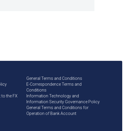
General Terms and Conditions
licy
E-Correspondence Terms and
Conditions
to the FX
Information Technology and
Information Security Governance Policy
General Terms and Conditions for
Operation of Bank Account