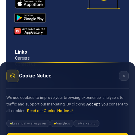
Links
Careers
Contact us
Procurement
×
Cookie Notice
Customer Literacy
Rates, fees and charges
Fees & charges
Bank of Mauritius template on fees charges and
We use cookies to improve your browsing experience, analyse site
commission
traffic and support our marketing. By clicking
Accept
, you consent to
all cookies.
Read our Cookie Notice ↗
Documents
Environmental & Social Policy Statement
Essential — always on
Analytics
Marketing
Statement of Commitment to the FX Global Code
MACSS Transfer Form