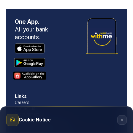
One App.
All your bank
accounts.
Links
Careers
Contact us
Procurement
×
Cookie Notice
Customer Literacy
Rates, fees and charges
Fees & charges