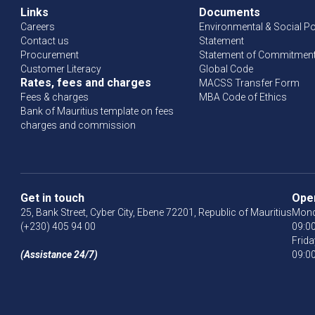
Links
Documents
Careers
Environmental & Social Po
Contact us
Statement
Procurement
Statement of Commitment 
Customer Literacy
Global Code
Rates, fees and charges
MACSS Transfer Form
Fees & charges
MBA Code of Ethics
Bank of Mauritius template on fees
charges and commission
Get in touch
Ope
25, Bank Street, Cyber City, Ebene 72201, Republic of Mauritius
Mond
(+230) 405 94 00
09:00
Frida
(Assistance 24/7)
09:00