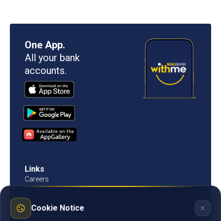
One App.
All your bank
accounts.
Links
Careers
Contact us
Procurement
×
Cookie Notice
Customer Literacy
Rates, fees and charges