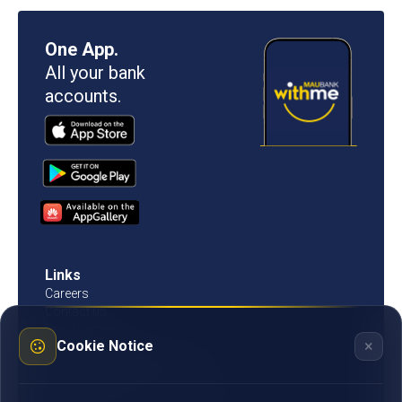
One App.
All your bank
accounts.
Links
Careers
Contact us
Procurement
×
Cookie Notice
Customer Literacy
Rates, fees and charges
Fees & charges
Bank of Mauritius template on fees charges and